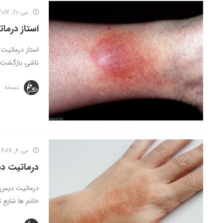
می 20, 2017
استاز درما
ناشی بازگشت 
نسخه
می 6, 2017
درماتیت د
خانم ها شایع ت