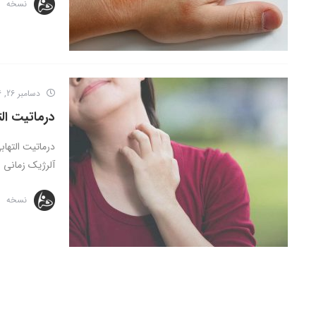
نسخه
دسامبر 26, 2016
درماتیت الت
درماتیت التها
آلرژیک زمانی 
نسخه