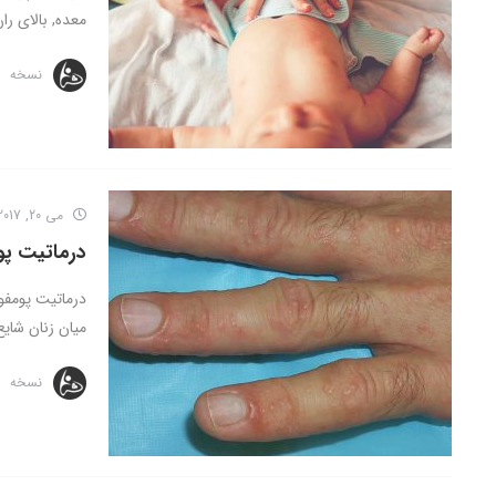
معده, بالای ران
نسخه
می 20, 2017
درماتیت پ
میان زنان شایع
نسخه