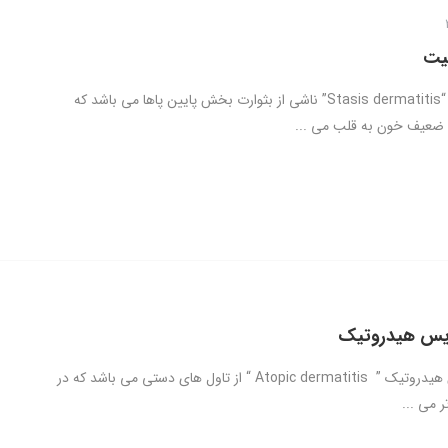
تیت
استاز درماتیت “Stasis dermatitis” ناشی از بثوارت بخش پایین پاها می باشد که
ضعیف خون به قلب می ...
یس هیدروتیک
درماتیت دیس هیدروتیک ” Atopic dermatitis “ از تاول های دستی می باشد که در
ر می ...