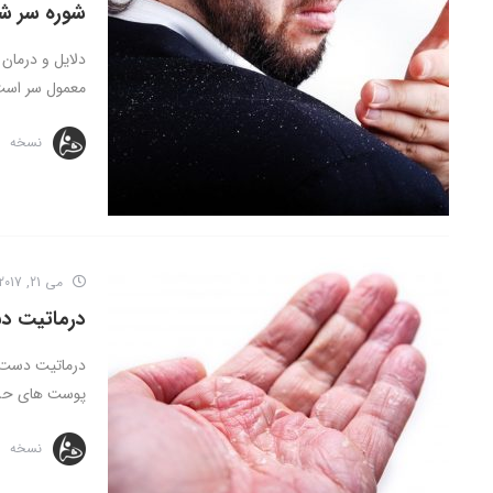
شوره سر ش
دلایل و درمان 
معمول سر است 
نسخه
می 21, 2017
درماتیت 
درماتیت دست (
پوست های حسا
نسخه