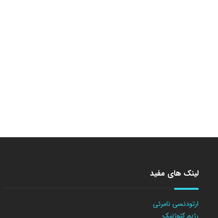
لینک های مفید
ارتودنسی نامرئی
رژیم کتوژنیک