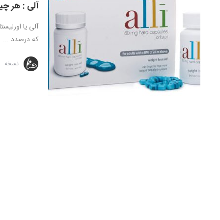
آلی : هر چی
که درصدد ...
نسخه