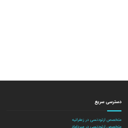
دسترسی سریع
متخصص ارتودنسی در زعفرانیه
متخصص ارتودنسی در میرداماد