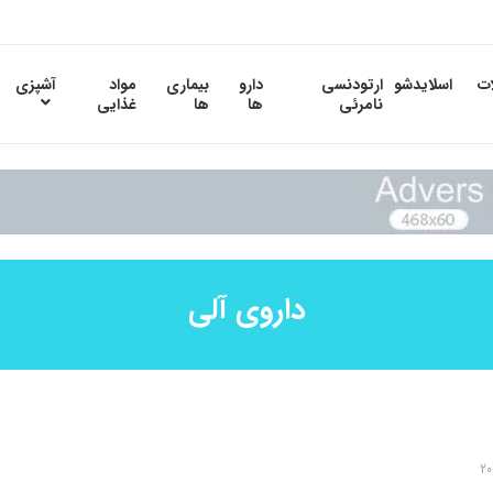
ات
اسلایدشو
ارتودنسی
دارو
بیماری
مواد
آشپزی
نامرئی
ها
ها
غذایی
داروی آلی