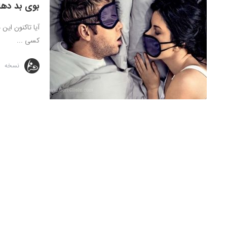
بوی بد دها
آیا تاکنون این
کسی ...
نسخه