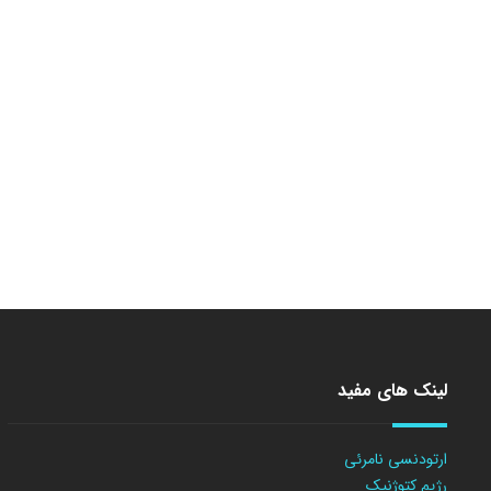
لینک های مفید
ارتودنسی نامرئی
رژیم کتوژنیک