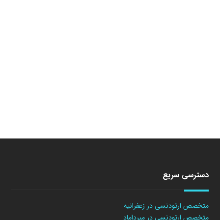
دسترسی سریع
متخصص ارتودنسی در زعفرانیه
متخصص ارتودنسی در میرداماد