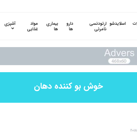
ات
اسلایدشو
ارتودنسی
دارو
بیماری
مواد
آشپزی
نامرئی
ها
ها
غذایی
خوش بو کننده دهان