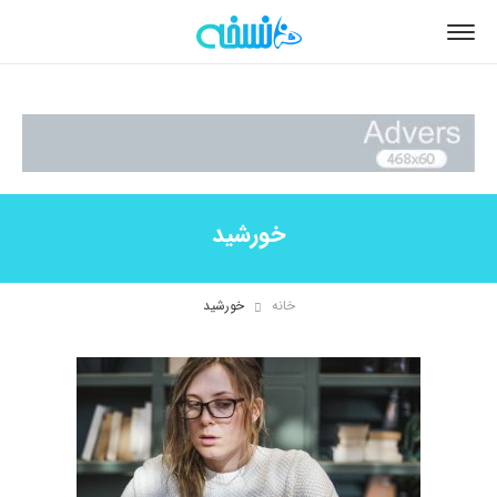
خورشید
خانه
خورشید