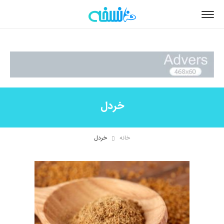
خردل
خانه
خردل