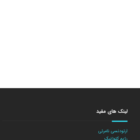
لینک های مفید
ارتودنسی نامرئی
رژیم کتوژنیک