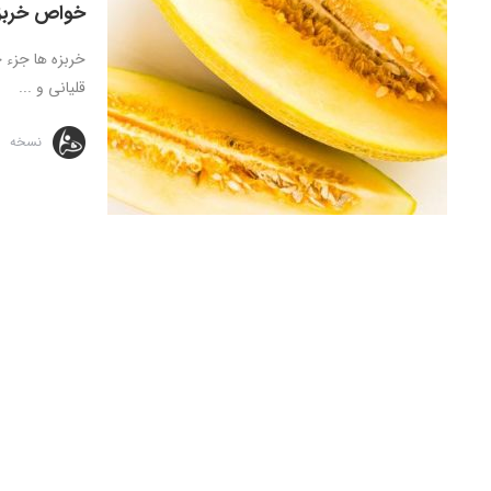
خواص خربز
خربزه ها جزء خ
قلیانی و ...
نسخه