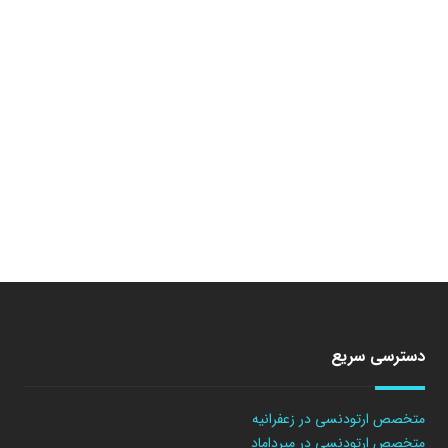
دسترسی سریع
متخصص ارتودنسی در زعفرانیه
متخصص ارتودنسی در میرداماد