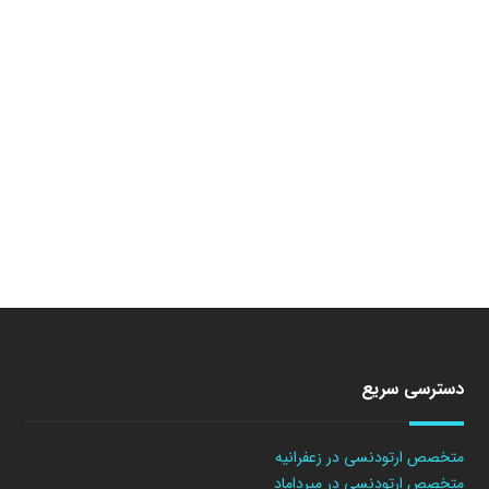
دسترسی سریع
متخصص ارتودنسی در زعفرانیه
متخصص ارتودنسی در میرداماد