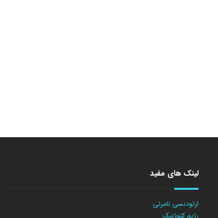
لینک های مفید
ارتودنسی نامرئی
رژیم کتوژنیک