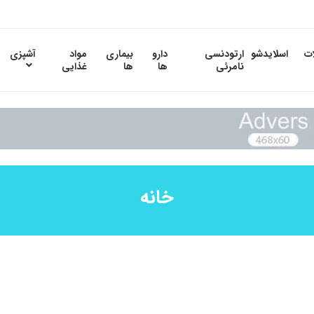
ات
اسلایدشو
ارتودنسی
دارو
بیماری
مواد
آشپزی
نامرئی
ها
ها
غذایی
خانه