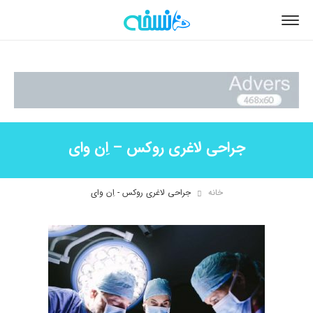
جراحی لاغری روکس – اِن وای
خانه
جراحی لاغری روکس - اِن وای