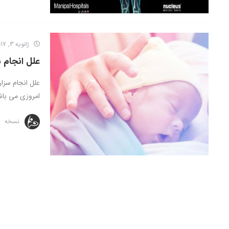
ژانویه 3, 2017
علل انجام س
علل انجام سزا
امروزی می باشد.
نسخه