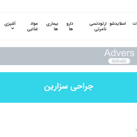
ات
اسلایدشو
ارتودنسی
دارو
بیماری
مواد
آشپزی
نامرئی
ها
ها
غذایی
جراحی سزارین