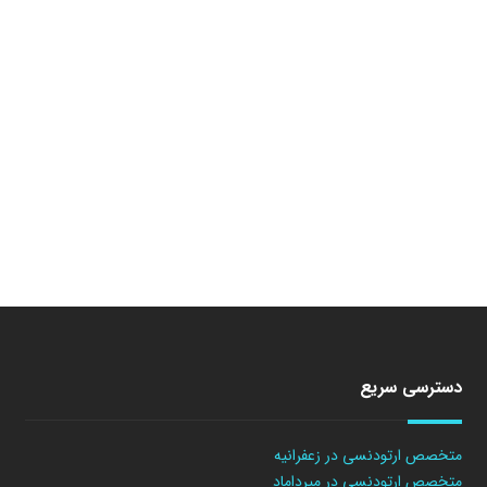
دسترسی سریع
متخصص ارتودنسی در زعفرانیه
متخصص ارتودنسی در میرداماد