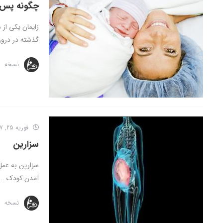
چگونه پس ا
گذشته در درون
نسخه
فوریه 25, 2017
سزارین
سزارین به عمل
آمدن کودک ...
نسخه