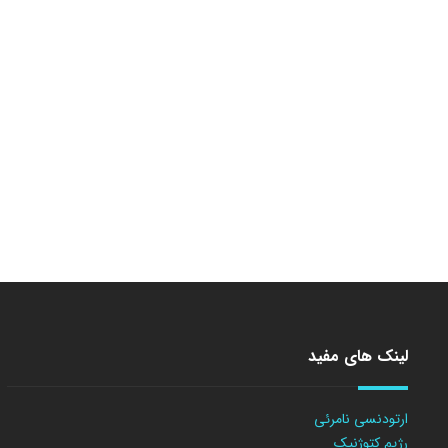
لینک های مفید
ارتودنسی نامرئی
رژیم کتوژنیک