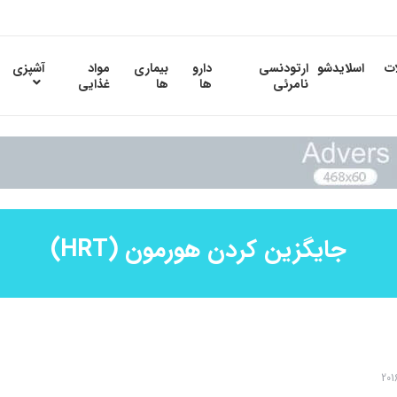
ات
اسلایدشو
ارتودنسی
دارو
بیماری
مواد
آشپزی
نامرئی
ها
ها
غذایی
جایگزین کردن هورمون (HRT)