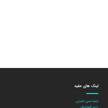
لینک های مفید
ارتودنسی نامرئی
رژیم کتوژنیک