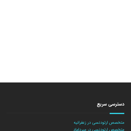
دسترسی سریع
متخصص ارتودنسی در زعفرانیه
متخصص ارتودنسی در میرداماد