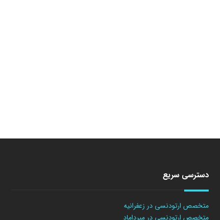
دسترسی سریع
متخصص ارتودنسی در زعفرانیه
متخصص ارتودنسی در میرداماد