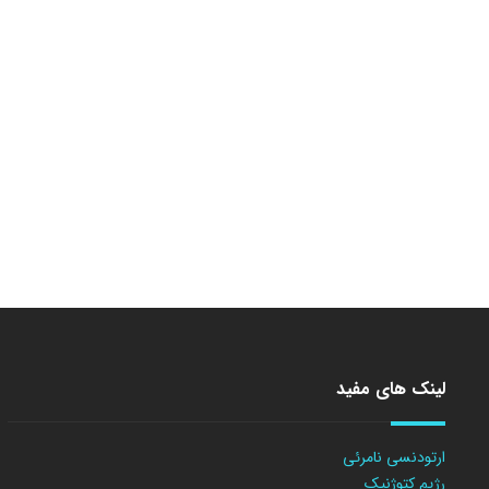
لینک های مفید
ارتودنسی نامرئی
رژیم کتوژنیک