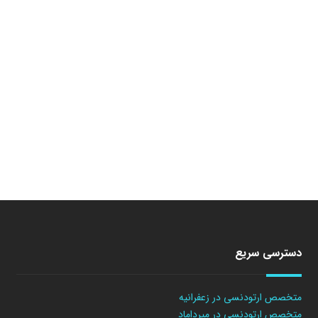
دسترسی سریع
متخصص ارتودنسی در زعفرانیه
متخصص ارتودنسی در میرداماد