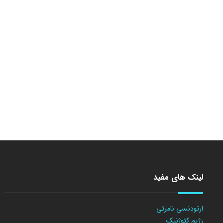
لینک های مفید
ارتودنسی نامرئی
رژیم کتوژنیک