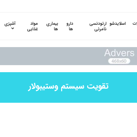
ات
اسلایدشو
ارتودنسی
دارو
بیماری
مواد
آشپزی
نامرئی
ها
ها
غذایی
تقویت سیستم وستیبولار