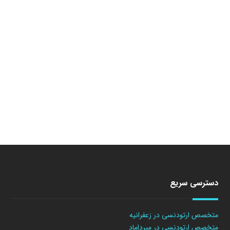
دسترسی سریع
متخصص ارتودنسی در زعفرانیه
متخصص ارتودنسی در میرداماد