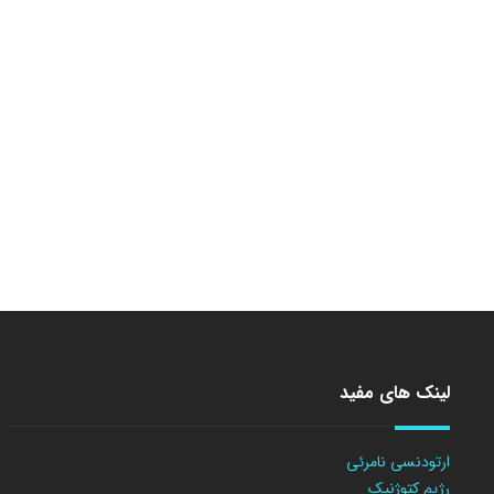
لینک های مفید
ارتودنسی نامرئی
رژیم کتوژنیک