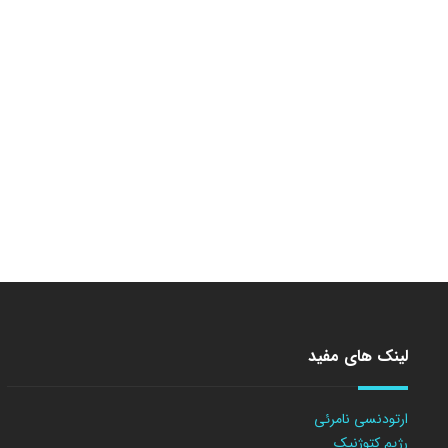
لینک های مفید
ارتودنسی نامرئی
رژیم کتوژنیک