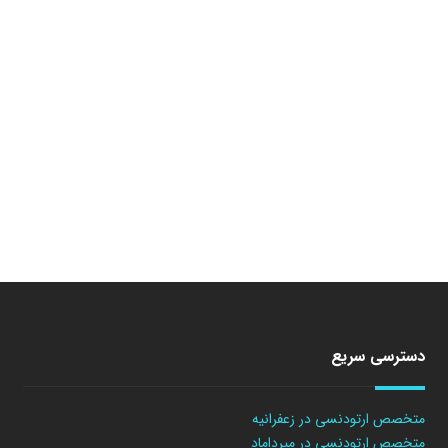
دسترسی سریع
متخصص ارتودنسی در زعفرانیه
متخصص ارتودنسی در میرداماد