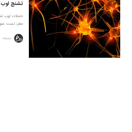
تشنج لوب 
حملات لوب تمپو
مغز، تست عنوا
نسخه