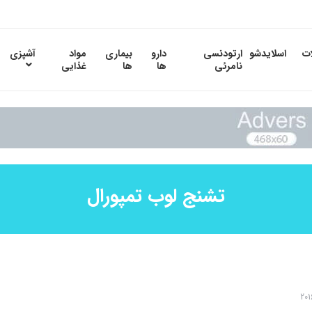
ات
اسلایدشو
ارتودنسی
دارو
بیماری
مواد
آشپزی
نامرئی
ها
ها
غذایی
تشنج لوب تمپورال