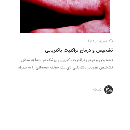
فوریه 6, 2017
تشخیص و درمان تراکئیت باکتریایی
تشخیص و درمان تراکئیت باکتریایی پزشک در ابتدا به منظور
تشخیص عفونت باکتریایی نای یک معاینه جسمانی را به همراه
...
نسخه