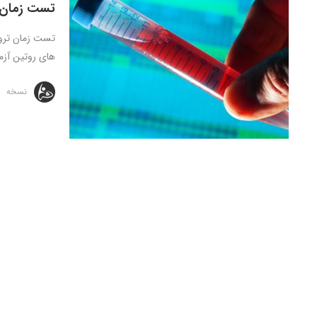
تست زمان 
تست زمان تروم
های روتین آزم
نسخه