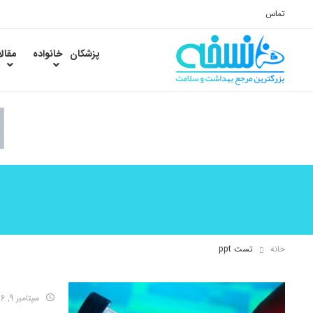
تماس
پزشکان
خانواده
مقال
خانه
تست ppt
سپتامبر 9, 2016