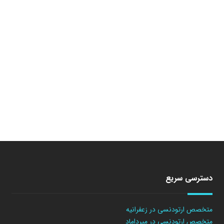
دسترسی سریع
متخصص ارتودنسی در زعفرانیه
متخصص ارتودنسی در میرداماد