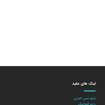
لینک های مفید
ارتودنسی نامرئی
رژیم کتوژنیک