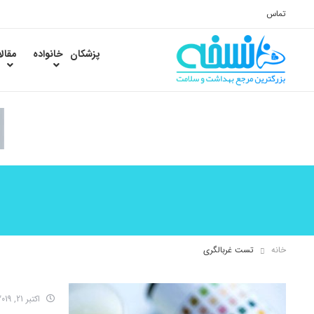
تماس
پزشکان
خانواده
مقال
خانه
تست غربالگری
اکتبر 21, 2019