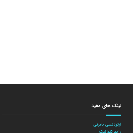
لینک های مفید
ارتودنسی نامرئی
رژیم کتوژنیک