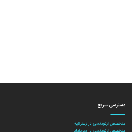
دسترسی سریع
متخصص ارتودنسی در زعفرانیه
متخصص ارتودنسی در میرداماد