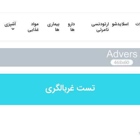
ات
اسلایدشو
ارتودنسی
دارو
بیماری
مواد
آشپزی
نامرئی
ها
ها
غذایی
تست غربالگری