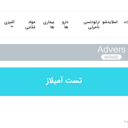
ات
اسلایدشو
ارتودنسی
دارو
بیماری
مواد
آشپزی
نامرئی
ها
ها
غذایی
تست آمیلاز