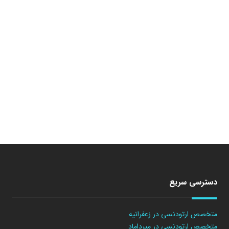
دسترسی سریع
متخصص ارتودنسی در زعفرانیه
متخصص ارتودنسی در میرداماد