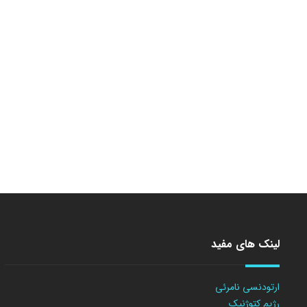
لینک های مفید
ارتودنسی نامرئی
رژیم کتوژنیک