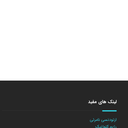
لینک های مفید
ارتودنسی نامرئی
رژیم کتوژنیک