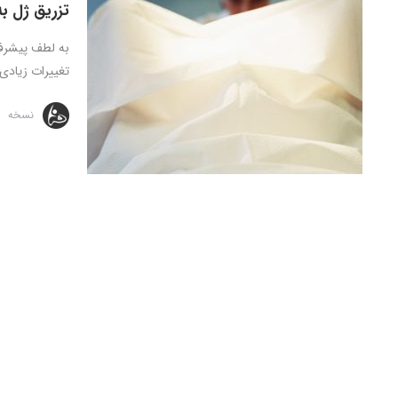
تزریق ژل ب
به لطف پیشرفت
تغییرات زیادی 
نسخه