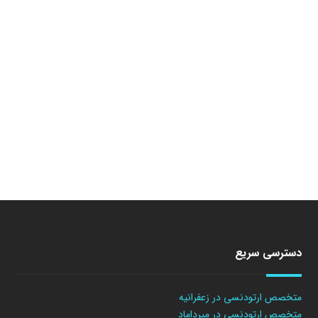
دسترسی سریع
متخصص ارتودنسی در زعفرانیه
متخصص ارتودنسی در میرداماد