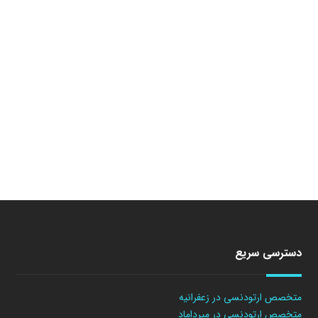
دسترسی سریع
متخصص ارتودنسی در زعفرانیه
متخصص ارتودنسی در میرداماد