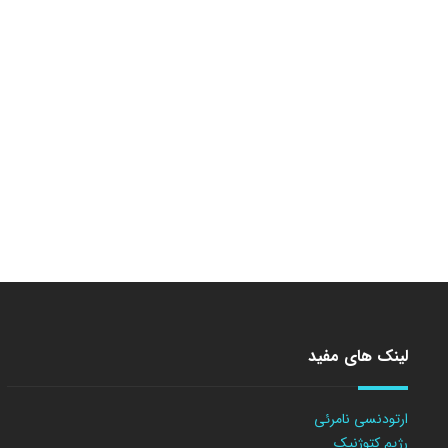
لینک های مفید
ارتودنسی نامرئی
رژیم کتوژنیک