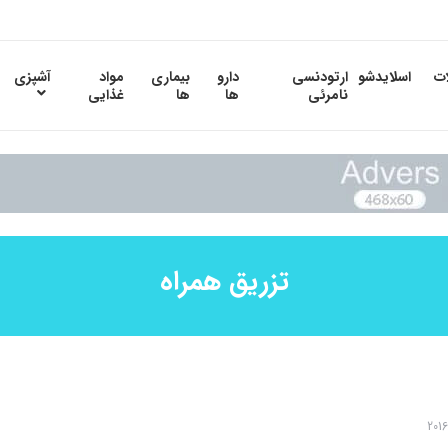
ات
اسلایدشو
ارتودنسی
دارو
بیماری
مواد
آشپزی
نامرئی
ها
ها
غذایی
تزریق همراه