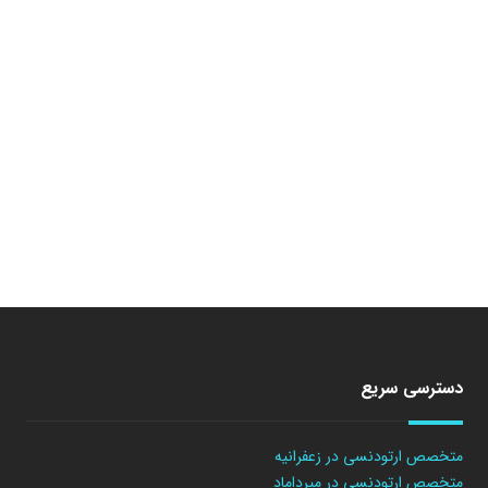
دسترسی سریع
متخصص ارتودنسی در زعفرانیه
متخصص ارتودنسی در میرداماد