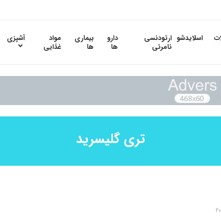
ات
اسلایدشو
ارتودنسی
دارو
بیماری
مواد
آشپزی
نامرئی
ها
ها
غذایی
تری گلیسرید