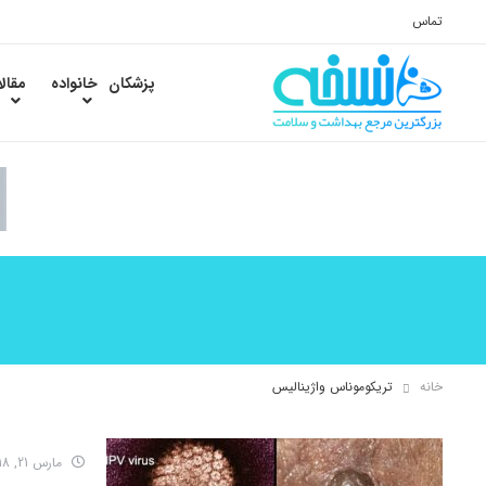
تماس
پزشکان
خانواده
مقال
خانه
تریکوموناس واژینالیس
مارس 21, 2018