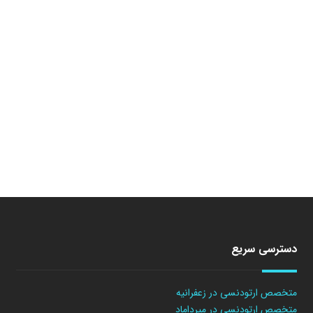
دسترسی سریع
متخصص ارتودنسی در زعفرانیه
متخصص ارتودنسی در میرداماد