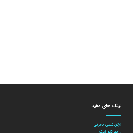
لینک های مفید
ارتودنسی نامرئی
رژیم کتوژنیک