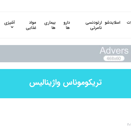
ات
اسلایدشو
ارتودنسی
دارو
بیماری
مواد
آشپزی
نامرئی
ها
ها
غذایی
تریکوموناس واژینالیس