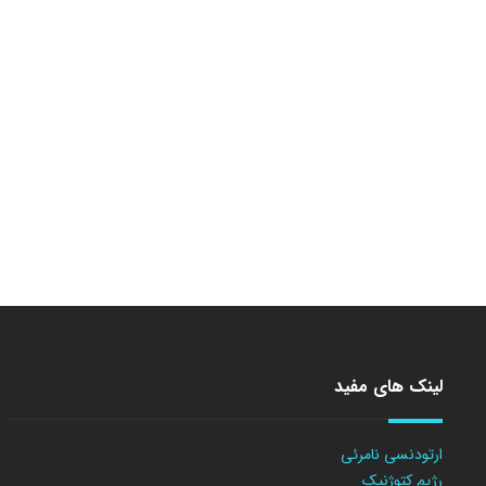
لینک های مفید
ارتودنسی نامرئی
رژیم کتوژنیک