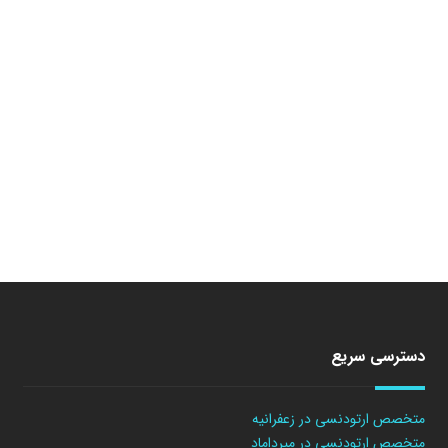
دسترسی سریع
متخصص ارتودنسی در زعفرانیه
متخصص ارتودنسی در میرداماد