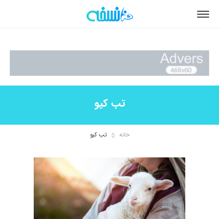
تب کیو
خانه
تب کیو