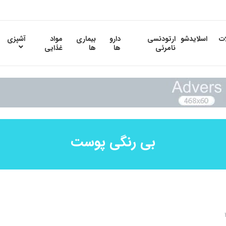
ات
اسلایدشو
ارتودنسی
دارو
بیماری
مواد
آشپزی
نامرئی
ها
ها
غذایی
بی رنگی پوست