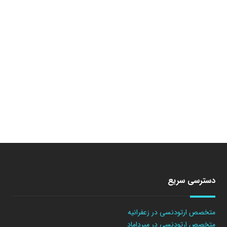
دسترسی سریع
متخصص ارتودنسی در زعفرانیه
متخصص ارتودنسی در میرداماد