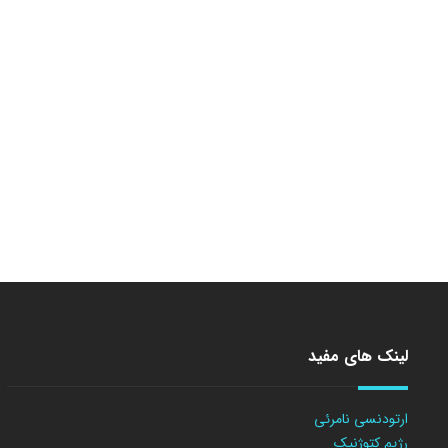
لینک های مفید
ارتودنسی نامرئی
رژیم کتوژنیک