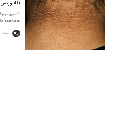
آکانتوزیس 
nigricans” یک ناهنجاری پوستی است که گرچه به خودی خود حاد ...
نسخه