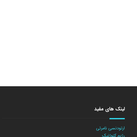
لینک های مفید
ارتودنسی نامرئی
رژیم کتوژنیک