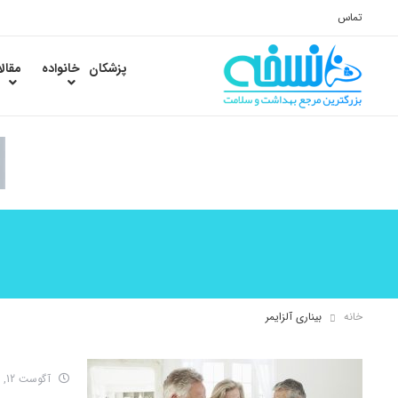
تماس
پزشکان
خانواده
مقال
خانه
بیناری آلزایمر
آگوست 12, 2016