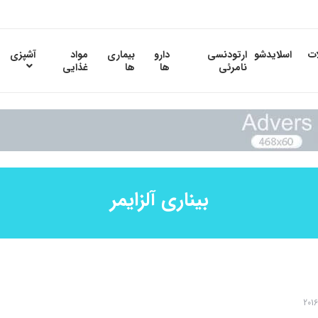
ات
اسلایدشو
ارتودنسی
دارو
بیماری
مواد
آشپزی
نامرئی
ها
ها
غذایی
بیناری آلزایمر