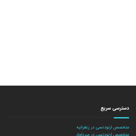
دسترسی سریع
متخصص ارتودنسی در زعفرانیه
متخصص ارتودنسی در میرداماد