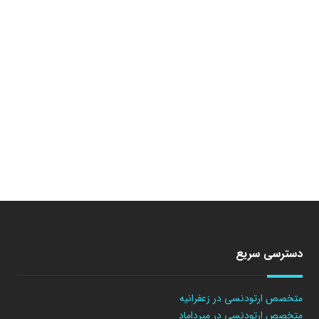
دسترسی سریع
متخصص ارتودنسی در زعفرانیه
متخصص ارتودنسی در میرداماد