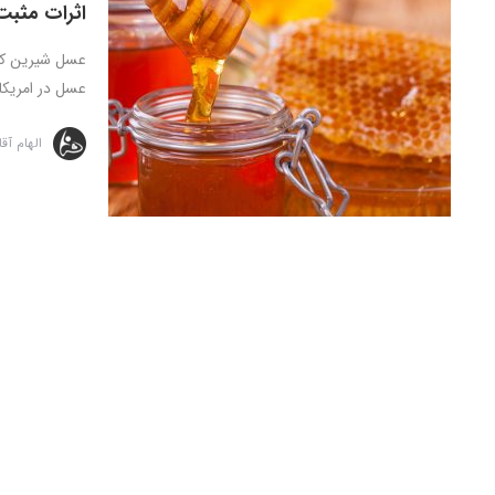
اثرات مثبت
عسل شیرین کنن
عسل در امریکا،
الهام آق