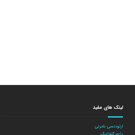
لینک های مفید
ارتودنسی نامرئی
رژیم کتوژنیک