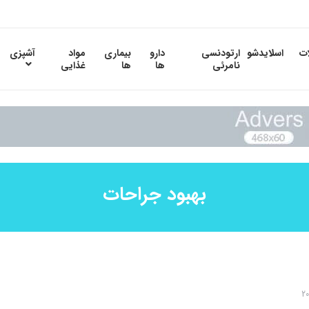
ات
اسلایدشو
ارتودنسی
دارو
بیماری
مواد
آشپزی
نامرئی
ها
ها
غذایی
بهبود جراحات