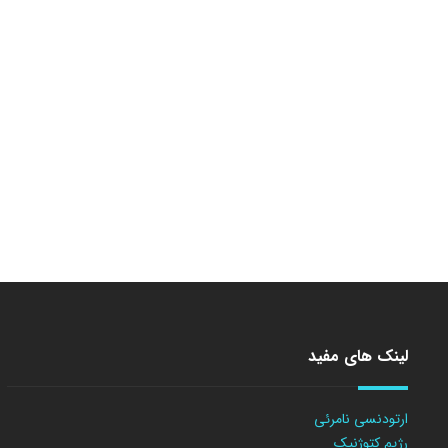
لینک های مفید
ارتودنسی نامرئی
رژیم کتوژنیک