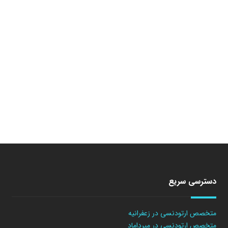
دسترسی سریع
متخصص ارتودنسی در زعفرانیه
متخصص ارتودنسی در میرداماد