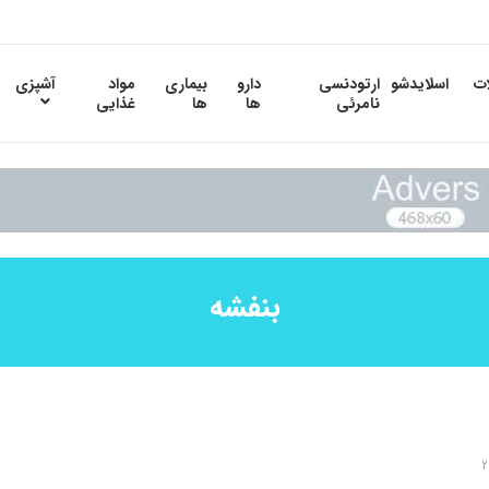
ات
اسلایدشو
ارتودنسی
دارو
بیماری
مواد
آشپزی
نامرئی
ها
ها
غذایی
بنفشه