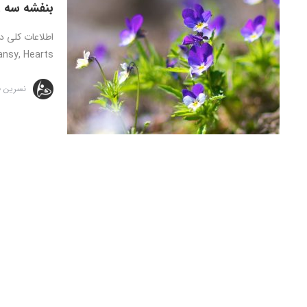
بنفشه سه 
sy, Hearts ...
نسرین 