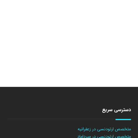
دسترسی سریع
متخصص ارتودنسی در زعفرانیه
متخصص ارتودنسی در میرداماد