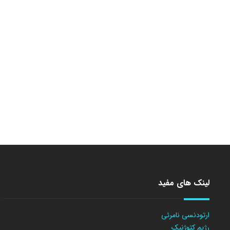
لینک های مفید
ارتودنسی نامرئی
رژیم کتوژنیک