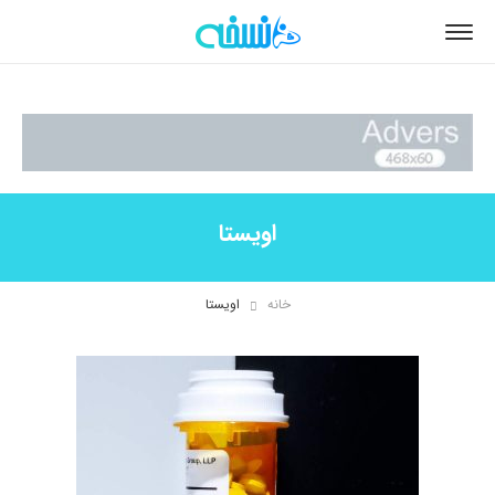
اویستا
خانه
اویستا