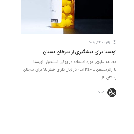
ژانویه 24, 2018
اویستا برای پیشگیری از سرطان پستان
مطالعه: داروی مورد استفاده در پوکی استخوان اویستا
یا رالوکسیفن یا «Evista» در زنان دارای خطر بالا برای سرطان
پستان، از ...
نسخه