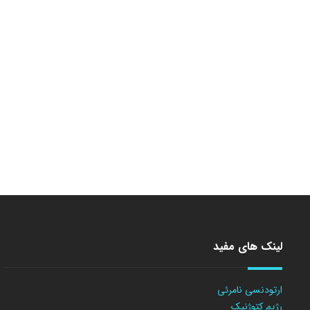
لینک های مفید
ارتودنسی نامرئی
رژیم کتوژنیک