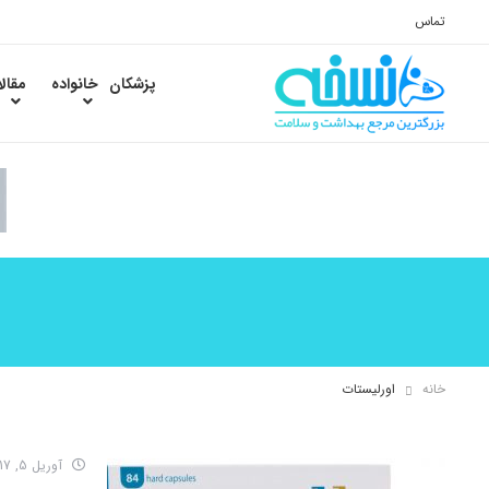
تماس
پزشکان
خانواده
مقال
خانه
اورلیستات
آوریل 5, 2017