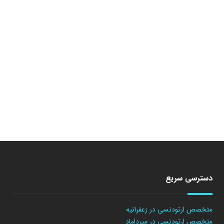
دسترسی سریع
متخصص ارتودنسی در زعفرانیه
متخصص ارتودنسی در میرداماد