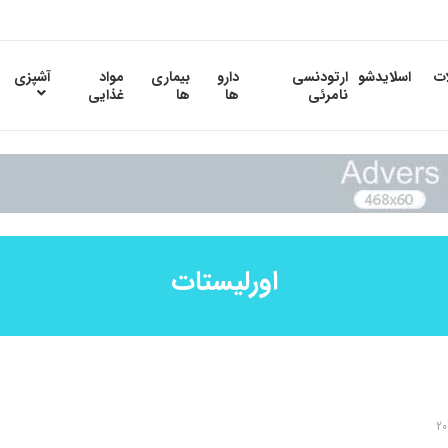
ات
اسلایدشو
ارتودنسی
دارو
بیماری
مواد
آشپزی
نامرئی
ها
ها
غذایی
اورلیستات