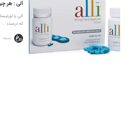
آلی : هر چی
که درصدد ...
نسخه