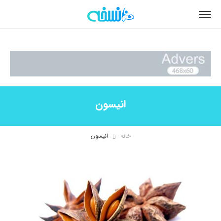
انیسون
خانه
انیسون