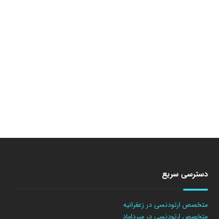
دسترسی سریع
متخصص ارتودنسی در زعفرانیه
متخصص ارتودنسی در میرداماد