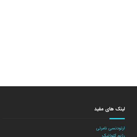
لینک های مفید
ارتودنسی نامرئی
رژیم کتوژنیک