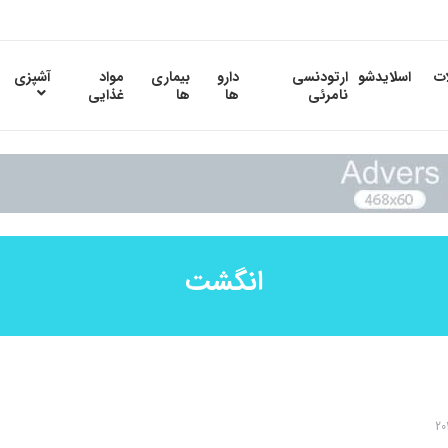
ات
اسلایدشو
ارتودنسی
دارو
بیماری
مواد
آشپزی
نامرئی
ها
ها
غذایی
انگشت