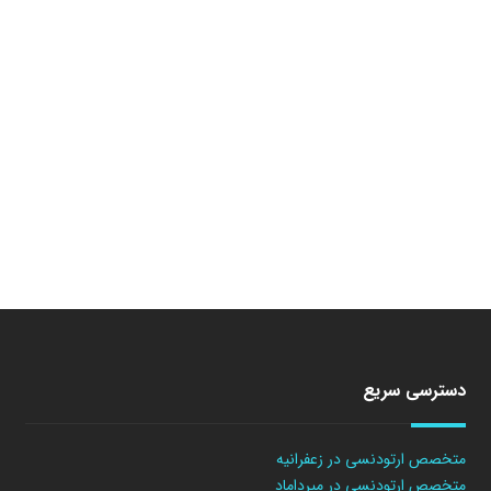
دسترسی سریع
متخصص ارتودنسی در زعفرانیه
متخصص ارتودنسی در میرداماد