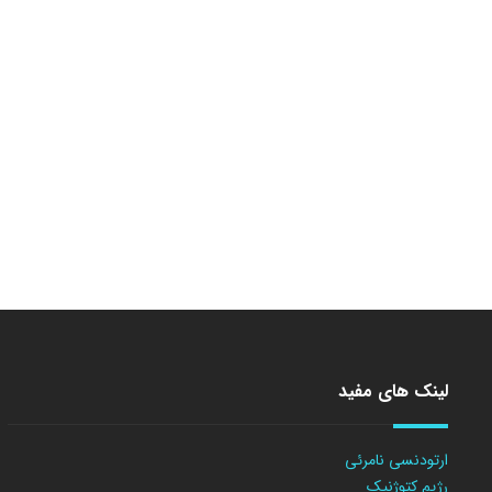
لینک های مفید
ارتودنسی نامرئی
رژیم کتوژنیک