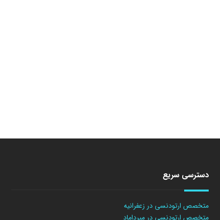
دسترسی سریع
متخصص ارتودنسی در زعفرانیه
متخصص ارتودنسی در میرداماد