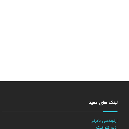
لینک های مفید
ارتودنسی نامرئی
رژیم کتوژنیک