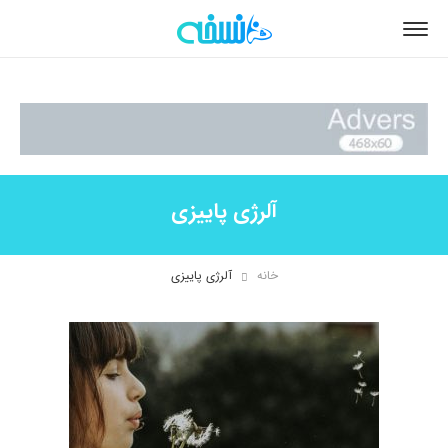
آلرژی پاییزی
خانه
آلرژی پاییزی