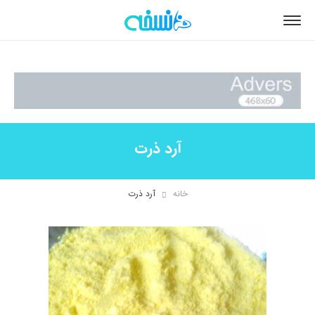
آرد ذرت
خانه
آرد ذرت