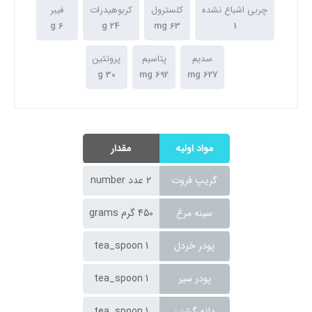
چربی اشباع نشده
کلسترول
کربوهیدرات
فیبر
6 g
24 g
63 mg
1
سدیم
پتاسیم
پروتئین
30 g
692 mg
627 mg
مواد اولیه
مقدار
گریپ فروت
2 عدد number
سینه مرغ
450 گرم grams
پودر خردل
1 tea_spoon
پودر سیر
1 tea_spoon
دانه گشنیز
1 tea_spoon