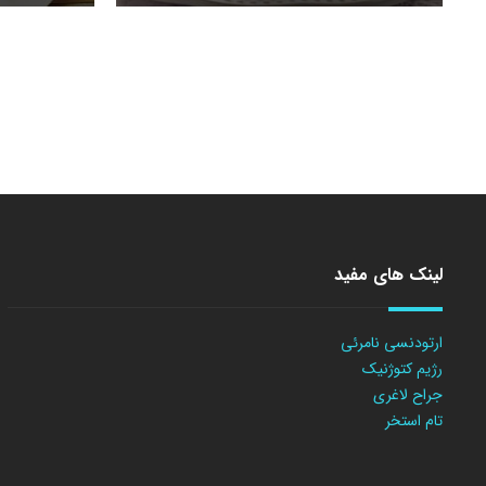
لینک های مفید
ارتودنسی نامرئی
رژیم کتوژنیک
جراح لاغری
تام استخر