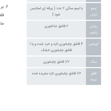
بر 
لیمو
یا لیمو سنگی 2 عدد ( ورقه ای اسلایس
ترش
شود ]
فلف
مارچو
روغن
2 قاشق غذاخوری
زیتون
آویشن
4 قاشق چایخوری تازه و خرد شده و یا 1
قاشق چایخوری خشک
نمک
1/2 قاشق چایخوری
فلفل
1/2 قاشق چایخوری تازه ساییده شده
سیاه