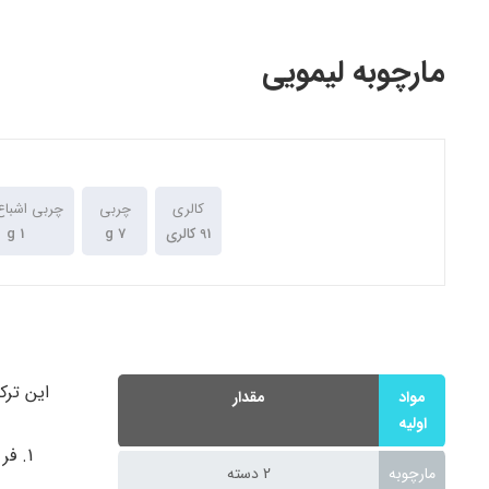
مارچوبه لیمویی
کالری
چربی
چربی اشباع
91 کالری
7 g
1 g
این ترک
مواد
مقدار
اولیه
فر را تا 450
مارچوبه
2 دسته