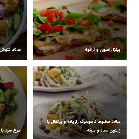
پیتزا ژامبون و آراگولا
سالاد فتوش
سالاد مخلوط کاهو،برگ رازیانه و پرتقال با
زیتون سیاه و سرکه
مرغ سرد با س