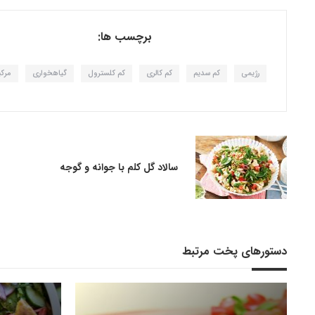
برچسب ها:
رژیمی
کم سدیم
کم کالری
کم کلسترول
گیاهخواری
مرکب
سالاد گل کلم با جوانه و گوجه
دستورهای پخت مرتبط