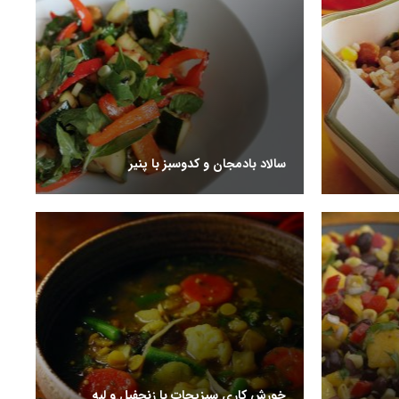
سالاد بادمجان و کدوسبز با پنیر
خورش کاری سبزیجات با زنجفیل و لپه