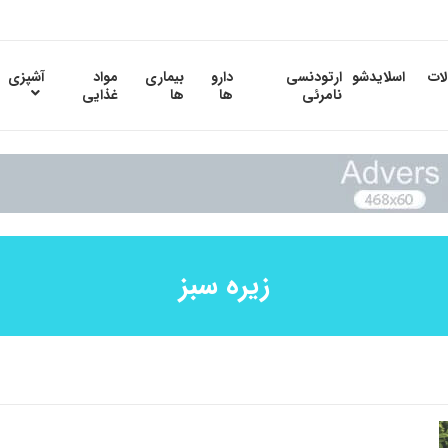
لات
اسلایدشو
ارتودنسی
دارو
بیماری
مواد
آشپزی
نامرئی
ها
ها
غذایی
زیره سبز