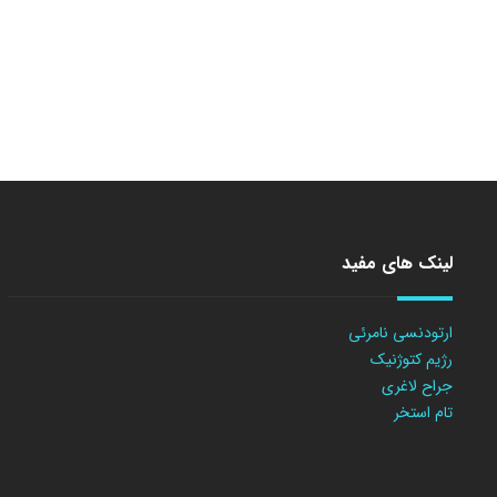
لینک های مفید
ارتودنسی نامرئی
رژیم کتوژنیک
جراح لاغری
تام استخر