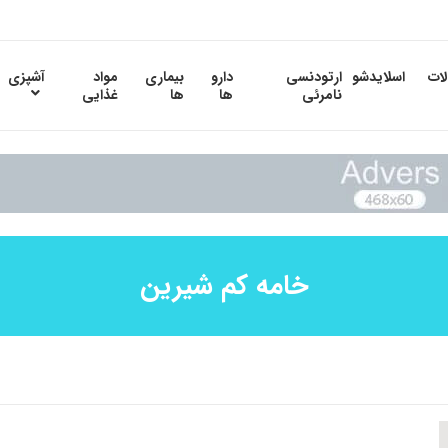
لات
اسلایدشو
ارتودنسی
دارو
بیماری
مواد
آشپزی
نامرئی
ها
ها
غذایی
خامه کم شیرین