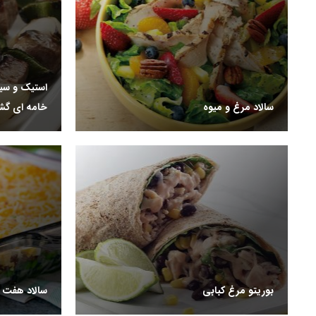
استیک و سی
سالاد مرغ و میوه
خامه ای گشن
بوریتو مرغ کبابی
سالاد هفت ل