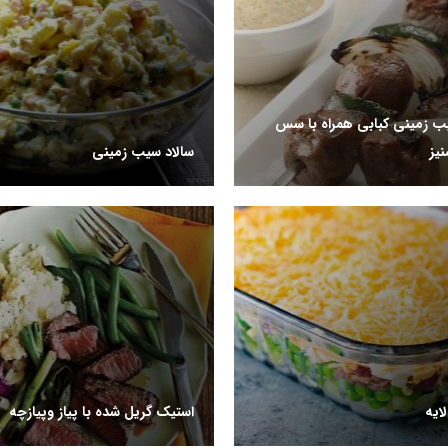
ب زمینی کبابی همراه با سس
یز
سالاد سیب زمینی
ایه
استیک گریل شده با پیاز وپیازچه