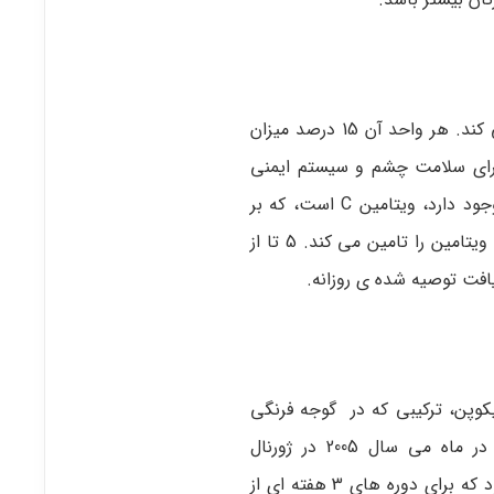
این ماده ی غذایی به تامین ویتامین A روزانه ی بدن کمک می کند. هر واحد آن 15 درصد میزان
برای سلامت چشم و سیستم ایمنی
بدن موثر است. ویتامین دیگری که در این نوع گوجه فرنگی وجود دارد، ویتامین C است، که بر
روی دستگاه ایمنی بدن اثر دارد. 10 درصد مقدار روزانه ی این ویتامین را تامین می کند. 5 تا از
یکوپن، ترکیبی که در گوجه فرنگی
وجود دارد، در سلامت پروستات نقش دارد. تحقیقاتی که در ماه می سال 2005 در ژورنال
Biochimica et Biophysica Acta منتشر شد، شامل افرادی بود که برای دوره های 3 هفته ای از