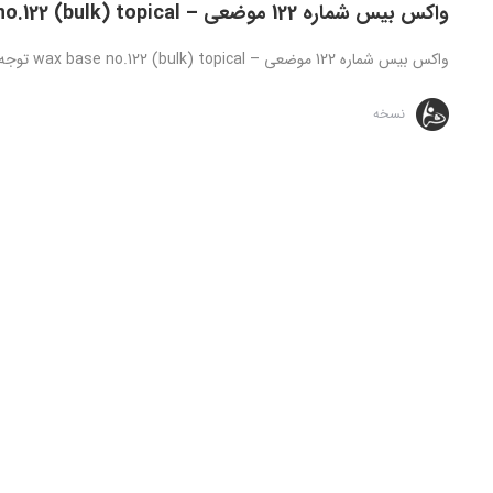
واکس بیس شماره 122 موضعی – wax base no.122 (bulk) topical
واکس بیس شماره 122 موضعی – wax base no.122 (bulk) topical توجه: تمامی داروهای ارائه شده تنها تحت نظارت و ...
نسخه