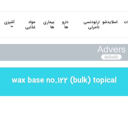
ات
اسلایدشو
ارتودنسی
دارو
بیماری
مواد
آشپزی
نامرئی
ها
ها
غذایی
wax base no.122 (bulk) topical