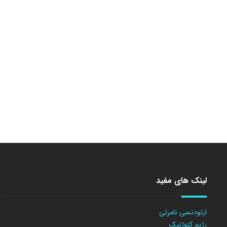
لینک های مفید
ارتودنسی نامرئی
رژیم کتوژنیک