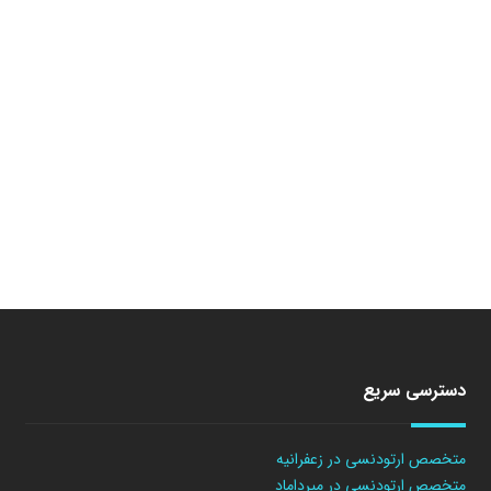
دسترسی سریع
متخصص ارتودنسی در زعفرانیه
متخصص ارتودنسی در میرداماد