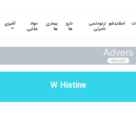
ات
اسلایدشو
ارتودنسی
دارو
بیماری
مواد
آشپزی
نامرئی
ها
ها
غذایی
W Histine