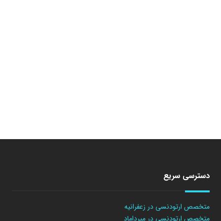
دسترسی سریع
متخصص ارتودنسی در زعفرانیه
متخصص ارتودنسی در میرداماد