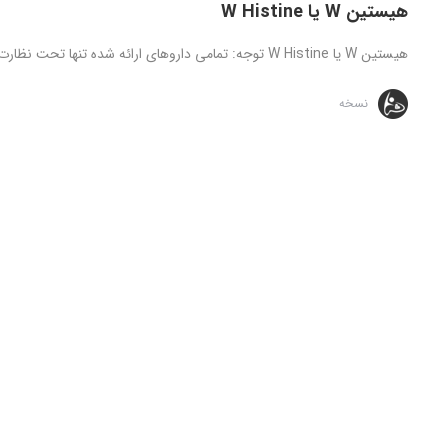
هیستین W یا W Histine
هیستین W یا W Histine توجه: تمامی داروهای ارائه شده تنها تحت نظارت و دستور مستقیم پزشک قابل استفاده می باشد، مطالب ...
نسخه