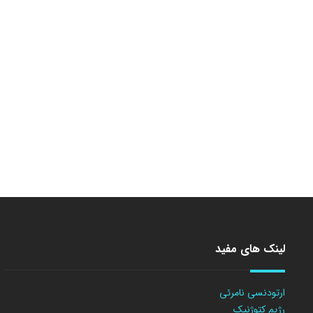
لینک های مفید
ارتودنسی نامرئی
رژیم کتوژنیک