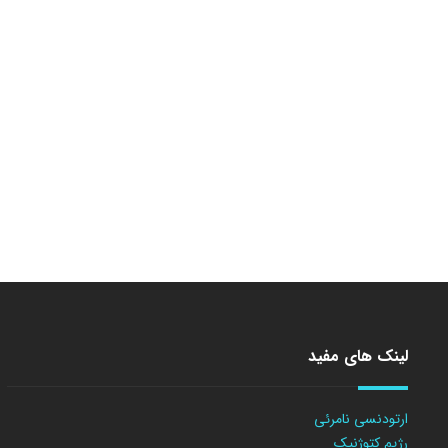
لینک های مفید
ارتودنسی نامرئی
رژیم کتوژنیک