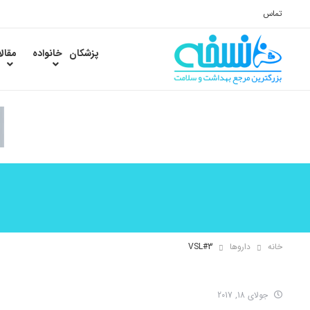
تماس
پزشکان
خانواده
مقال
خانه
داروها
VSL#3
جولای 18, 2017