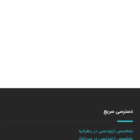
دسترسی سریع
متخصص ارتودنسی در زعفرانیه
متخصص ارتودنسی در میرداماد