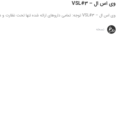
وی اس ال – VSL#3
وی اس ال – VSL#3 توجه: تمامی داروهای ارائه شده تنها تحت نظارت و دستور مستقیم پزشک قابل استفاده می ...
نسخه