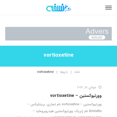
vortioxetine
خانه
داروها
vortioxetine
جولای 18, 2017
وورتیوکستین – vortioxetine
وورتیوکستین – vortioxetine نام تجاری: برینتلیکس –
Brintellix نام ژنریک: وورتیوکستین هیدروبروماید –