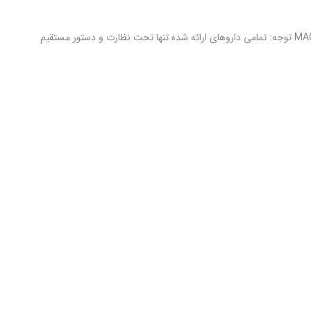
آرتریل – Arteril نام ژنریک: منیزیوم گلوکونات – MAGNESIUM GLUCONATE توجه: تمامی داروهای ارائه شده تنها تحت نظارت و دستور مستقیم