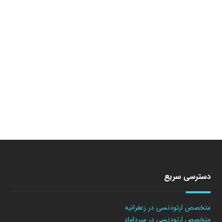
دسترسی سریع
متخصص ارتودنسی در زعفرانیه
متخصص ارتودنسی در میرداماد