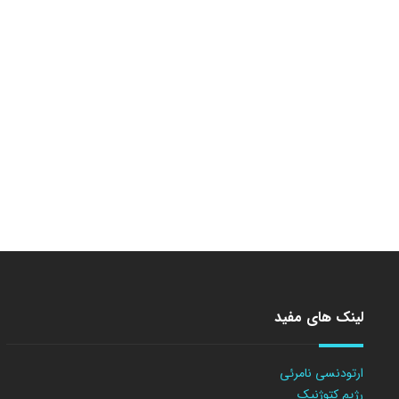
لینک های مفید
ارتودنسی نامرئی
رژیم کتوژنیک