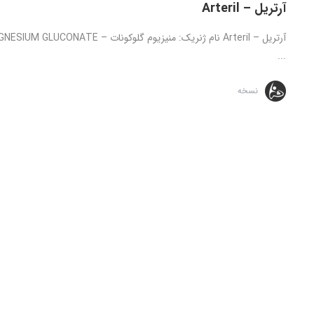
آرتریل – Arteril
...
نسخه