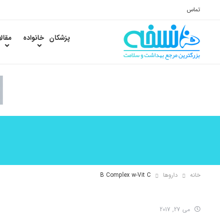
تماس
پزشکان
خانواده
مقال
خانه
داروها
B Complex w-Vit C
می 27, 2017