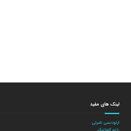
لینک های مفید
ارتودنسی نامرئی
رژیم کتوژنیک