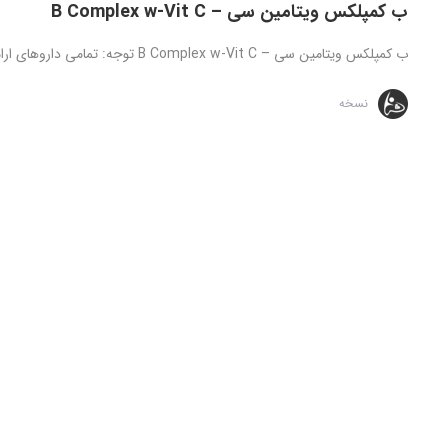
ب کمپلکس ویتامین سی – B Complex w-Vit C
ب کمپلکس ویتامین سی – B Complex w-Vit C توجه: تمامی داروهای ارائه شده تنها تحت نظارت و دستور مستقیم پزشک ...
نسخه