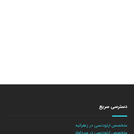
دسترسی سریع
متخصص ارتودنسی در زعفرانیه
متخصص ارتودنسی در میرداماد