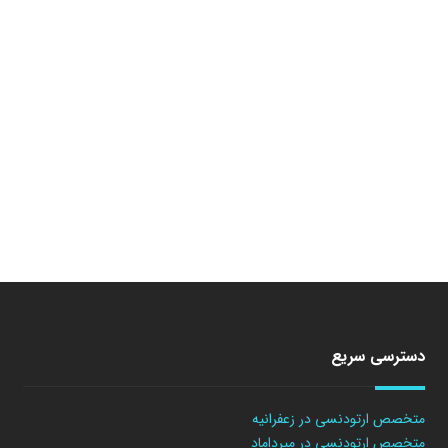
دسترسی سریع
متخصص ارتودنسی در زعفرانیه
متخصص ارتودنسی در میرداماد