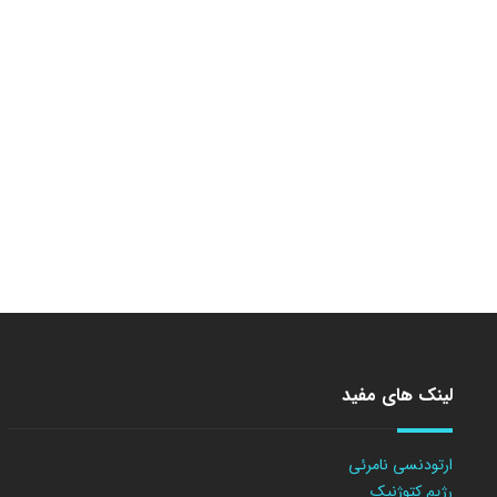
لینک های مفید
ارتودنسی نامرئی
رژیم کتوژنیک