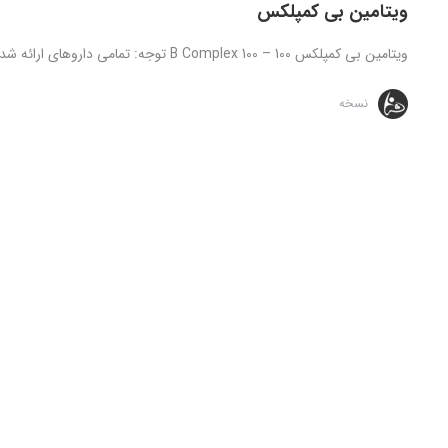
ویتامین بی کمپلکس
ویتامین بی کمپلکس 100 – B Complex 100 توجه: تمامی داروهای ارائه شده تنها تحت نظارت و دستور مستقیم پزشک قابل ...
نسخه