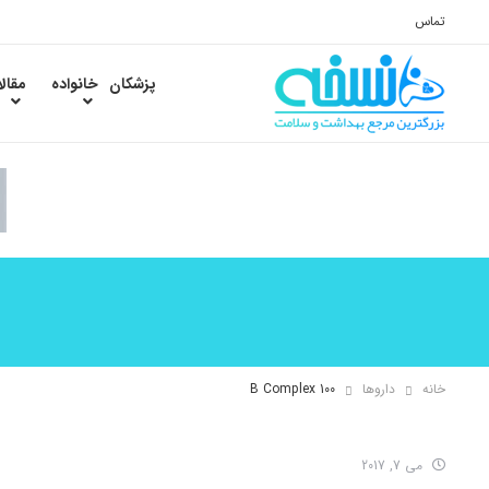
تماس
پزشکان
خانواده
مقال
خانه
داروها
B Complex 100
می 7, 2017